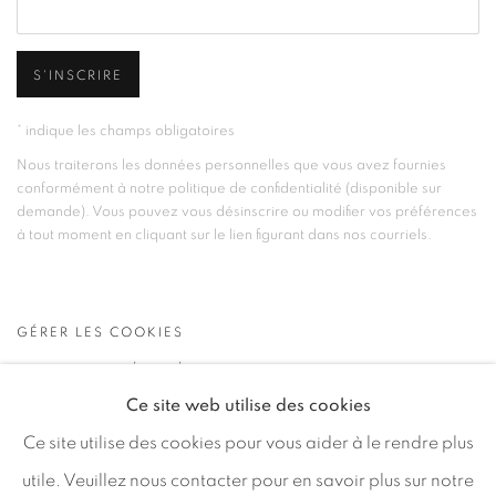
S'INSCRIRE
* indique les champs obligatoires
Nous traiterons les données personnelles que vous avez fournies
conformément à notre politique de confidentialité (disponible sur
demande). Vous pouvez vous désinscrire ou modifier vos préférences
à tout moment en cliquant sur le lien figurant dans nos courriels.
GÉRER LES COOKIES
TOUS DROITS RÉSERVÉS © 2026 46 ST PAUL
Ce site web utilise des cookies
GALLERY
Ce site utilise des cookies pour vous aider à le rendre plus
SITE PAR ARTLOGIC
utile. Veuillez nous contacter pour en savoir plus sur notre