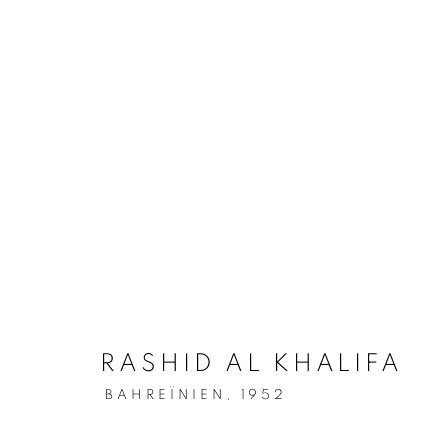
ŒUVRES
SOUSCRIVEZ À NOTRE BULLET
RASHID AL KHALIFA
Prénom *
BAHREÏNIEN,
1952