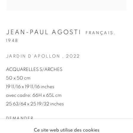
Courriel *
S'INSCRIRE
JEAN-PAUL AGOSTI
FRANÇAIS,
1948
* indique les champs obligatoires
Nous traiterons les données personnelles que vous avez fournies
JARDIN D’APOLLON
,
2022
conformément à notre politique de confidentialité (disponible sur
demande). Vous pouvez vous désinscrire ou modifier vos
ACQUARELLES S/ARCHES
préférences à tout moment en cliquant sur le lien figurant dans
nos courriels.
50 x 50 cm
19 11/16 x 19 11/16 inches
avec cadre: 66H x 65L cm
GÉRER LES COOKIES
25 63/64 x 25 19/32 inches
TOUS DROITS RÉSERVÉS © 2026 46 ST PAUL
DEMANDER
GALLERY
Ce site web utilise des cookies
SITE PAR ARTLOGIC