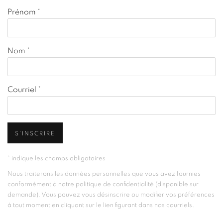
Prénom *
Nom *
Courriel *
S'INSCRIRE
* indique les champs obligatoires
Nous traiterons les données personnelles que vous avez fournies
conformément à notre politique de confidentialité (disponible sur
demande). Vous pouvez vous désinscrire ou modifier vos préférences
à tout moment en cliquant sur le lien figurant dans nos courriels.