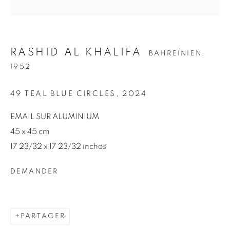
Nom *
RASHID AL KHALIFA
BAHREÏNIEN,
1952
Courriel *
49 TEAL BLUE CIRCLES
,
2024
S'INSCRIRE
EMAIL SUR ALUMINIUM
45 x 45 cm
* indique les champs obligatoires
17 23/32 x 17 23/32 inches
Nous traiterons les données personnelles que vous avez fournies
conformément à notre politique de confidentialité (disponible sur
DEMANDER
demande). Vous pouvez vous désinscrire ou modifier vos
préférences à tout moment en cliquant sur le lien figurant dans
nos courriels.
PARTAGER