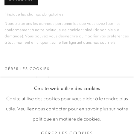
* indique les champs obligatoires
Nous traiterons les données personnelles que vous avez fournies
conformément à notre politique de confidentialité (disponible sur
demande). Vous pouvez vous désinscrire ou modifier vos préférences
à tout moment en cliquant sur le lien figurant dans nos courriels.
GÉRER LES COOKIES
TOUS DROITS RÉSERVÉS © 2026 46 ST PAUL
Ce site web utilise des cookies
GALLERY
Ce site utilise des cookies pour vous aider à le rendre plus
SITE PAR ARTLOGIC
utile. Veuillez nous contacter pour en savoir plus sur notre
46 Rue Grande, 06570 Saint-Paul-de-Vence, France
politique en matière de cookies.
contact@46stpaulgallery.com
GÉRER LES COOKIES